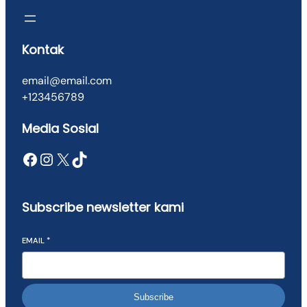
a
n
t
Kontak
i
t
email@email.com
y
+123456789
Media Sosial
Facebook
Instagram
X
TikTok
Subscribe newsletter kami
EMAIL
*
Subscribe