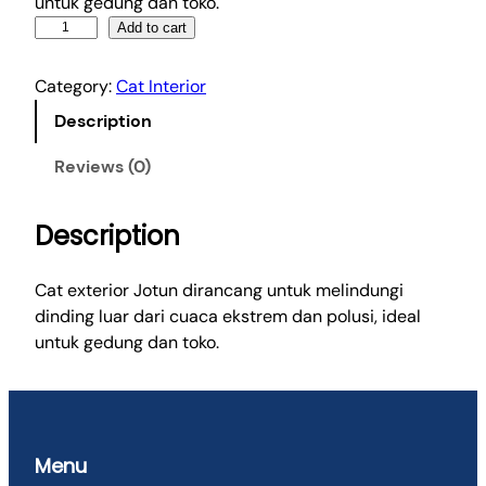
untuk gedung dan toko.
C
Add to cart
a
t
Category:
Cat Interior
E
Description
x
t
Reviews (0)
e
r
Description
i
o
r
Cat exterior Jotun dirancang untuk melindungi
J
dinding luar dari cuaca ekstrem dan polusi, ideal
o
untuk gedung dan toko.
t
u
n
q
Menu
u